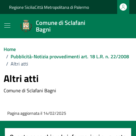
Vai ai contenuti
Vai al footer
Regione Sicilia
Città Metropolitana di Palermo
Comune di Sclafani
Bagni
Home
/
Pubblicità-Notizia provvedimenti art. 18 L.R. n. 22/2008
/
Altri atti
Altri atti
Comune di Sclafani Bagni
Pagina aggiornata il 14/02/2025