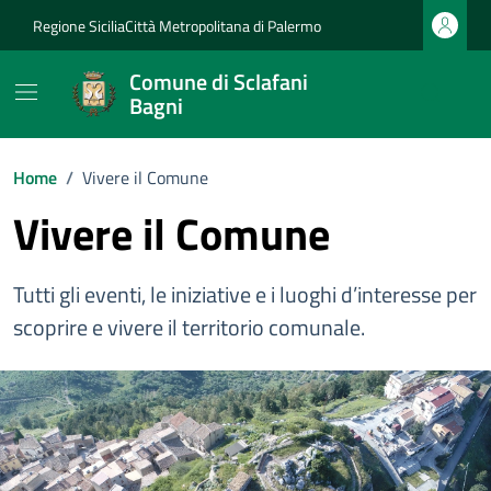
Vai ai contenuti
Vai al footer
Regione Sicilia
Città Metropolitana di Palermo
Comune di Sclafani
Bagni
Home
/
Vivere il Comune
Vivere il Comune
Tutti gli eventi, le iniziative e i luoghi d’interesse per
scoprire e vivere il territorio comunale.