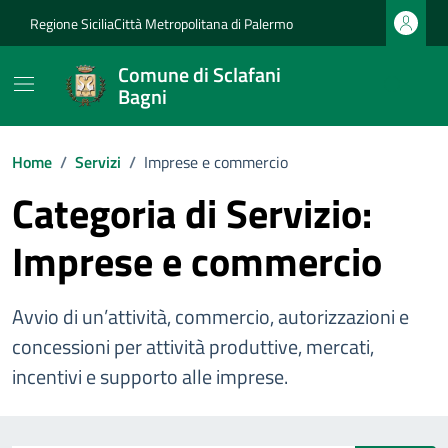
Vai ai contenuti
Vai al footer
Regione Sicilia
Città Metropolitana di Palermo
Comune di Sclafani
Bagni
Home
/
Servizi
/
Imprese e commercio
Categoria di Servizio:
Imprese e commercio
Avvio di un’attività, commercio, autorizzazioni e
concessioni per attività produttive, mercati,
incentivi e supporto alle imprese.
Esplora tutti i servizi