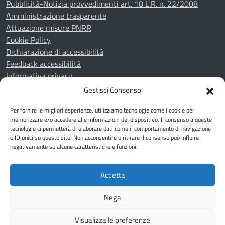
Pubblicità-Notizia provvedimenti art. 18 L.R. n. 22/2008
Amministrazione trasparente
Attuazione misure PNRR
Cookie Policy
Dichiarazione di accessibilità
Feedback accessibilità
Informativa privacy
Note legali
Gestisci Consenso
Piano di miglioramento del sito
Per fornire le migliori esperienze, utilizziamo tecnologie come i cookie per
Whistleblowing
memorizzare e/o accedere alle informazioni del dispositivo. Il consenso a queste
tecnologie ci permetterà di elaborare dati come il comportamento di navigazione
o ID unici su questo sito. Non acconsentire o ritirare il consenso può influire
SEGUICI SU
negativamente su alcune caratteristiche e funzioni.
Youtube
Telegram
Facebook
Accetta
Mappa del sito
Nega
Visualizza le preferenze