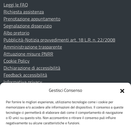
Leggi le FAQ
Richiesta assistenza
Prenotazione appuntamento
Segnalazione disservizio
Albo pretorio
Pubblicità-Notizia provvedimenti art. 18 L.R. n. 22/2008
Amministrazione trasparente
Attuazione misure PNRR
Cookie Policy
Dichiarazione di accessibilità
Feedback accessibilità
Informativa privacy
Note legali
Gestisci Consenso
Piano di miglioramento del sito
Per fornire le migliori esperienze, utilizziamo tecnologie come i cookie per
Whistleblowing
memorizzare e/o accedere alle informazioni del dispositivo. Il consenso a queste
tecnologie ci permetterà di elaborare dati come il comportamento di navigazione
o ID unici su questo sito. Non acconsentire o ritirare il consenso può influire
SEGUICI SU
negativamente su alcune caratteristiche e funzioni.