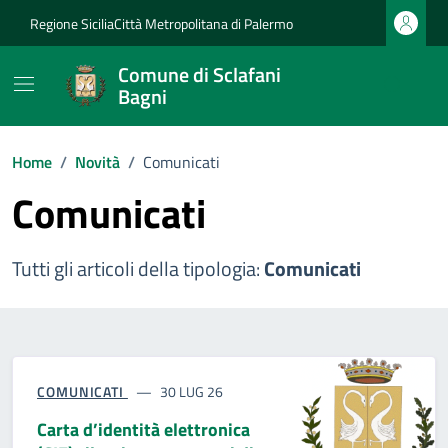
Vai ai contenuti
Vai al footer
Regione Sicilia
Città Metropolitana di Palermo
Comune di Sclafani
Bagni
Home
/
Novità
/
Comunicati
Comunicati
Tutti gli articoli della tipologia:
Comunicati
COMUNICATI
30 LUG 26
Carta d’identità elettronica