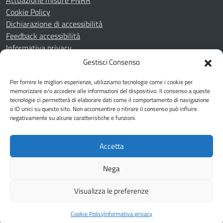
Attuazione misure PNRR
Cookie Policy
Dichiarazione di accessibilità
Feedback accessibilità
Informativa privacy
Note legali
Gestisci Consenso
Piano di miglioramento del sito
Per fornire le migliori esperienze, utilizziamo tecnologie come i cookie per
Whistleblowing
memorizzare e/o accedere alle informazioni del dispositivo. Il consenso a queste
tecnologie ci permetterà di elaborare dati come il comportamento di navigazione
o ID unici su questo sito. Non acconsentire o ritirare il consenso può influire
SEGUICI SU
negativamente su alcune caratteristiche e funzioni.
Youtube
Telegram
Facebook
Accetta
Mappa del sito
Nega
Visualizza le preferenze
Una realizzazione Horsa Link S.r.l.
Cookie Policy
Informativa privacy