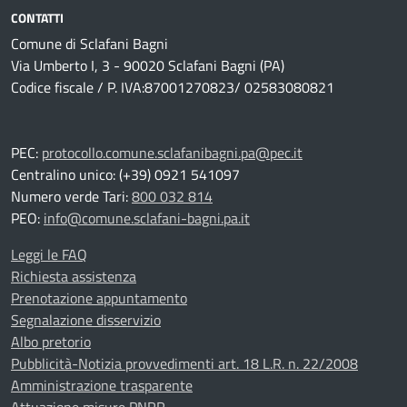
CONTATTI
Comune di Sclafani Bagni
Via Umberto I, 3 - 90020 Sclafani Bagni (PA)
Codice fiscale / P. IVA:87001270823/ 02583080821
PEC:
protocollo.comune.sclafanibagni.pa@pec.it
Centralino unico: (+39) 0921 541097
Numero verde Tari:
800 032 814
PEO:
info@comune.sclafani-bagni.pa.it
Leggi le FAQ
Richiesta assistenza
Prenotazione appuntamento
Segnalazione disservizio
Albo pretorio
Pubblicità-Notizia provvedimenti art. 18 L.R. n. 22/2008
Amministrazione trasparente