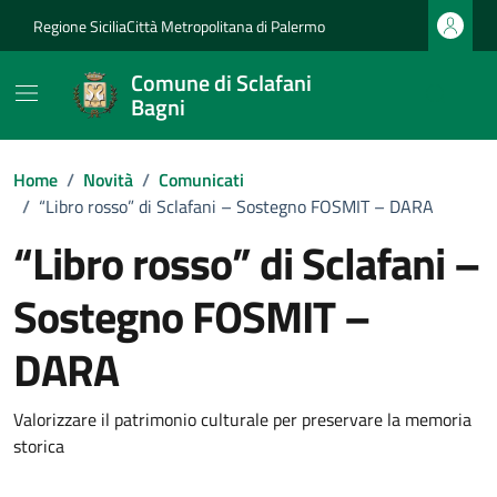
Vai ai contenuti
Vai al footer
Regione Sicilia
Città Metropolitana di Palermo
Comune di Sclafani
Bagni
Home
/
Novità
/
Comunicati
/
“Libro rosso” di Sclafani – Sostegno FOSMIT – DARA
“Libro rosso” di Sclafani –
Sostegno FOSMIT –
DARA
Dettagli della notizia
Valorizzare il patrimonio culturale per preservare la memoria
storica