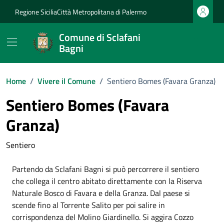
Vai ai contenuti
Vai al footer
Regione Sicilia
Città Metropolitana di Palermo
Comune di Sclafani
Bagni
Home
/
Vivere il Comune
/
Sentiero Bomes (Favara Granza)
Sentiero Bomes (Favara
Granza)
Sentiero
Partendo da Sclafani Bagni si può percorrere il sentiero
che collega il centro abitato direttamente con la Riserva
Naturale Bosco di Favara e della Granza. Dal paese si
scende fino al Torrente Salito per poi salire in
corrispondenza del Molino Giardinello. Si aggira Cozzo