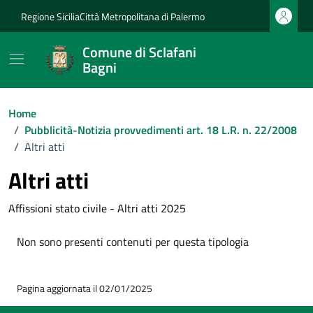
Vai ai contenuti
Vai al footer
Regione Sicilia
Città Metropolitana di Palermo
Comune di Sclafani
Bagni
Home
/
Pubblicità-Notizia provvedimenti art. 18 L.R. n. 22/2008
/
Altri atti
Altri atti
Affissioni stato civile - Altri atti 2025
Non sono presenti contenuti per questa tipologia
Pagina aggiornata il 02/01/2025