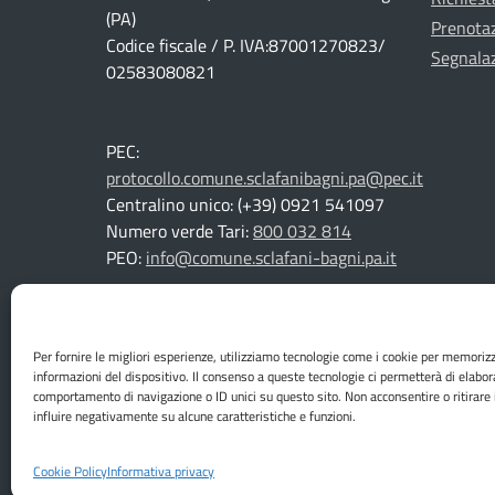
(PA)
Prenota
Codice fiscale / P. IVA:87001270823/
Segnalaz
02583080821
PEC:
protocollo.comune.sclafanibagni.pa@pec.it
Centralino unico: (+39) 0921 541097
Numero verde Tari:
800 032 814
PEO:
info@comune.sclafani-bagni.pa.it
Per fornire le migliori esperienze, utilizziamo tecnologie come i cookie per memoriz
Mappa del sito
informazioni del dispositivo. Il consenso a queste tecnologie ci permetterà di elabor
comportamento di navigazione o ID unici su questo sito. Non acconsentire o ritirare
influire negativamente su alcune caratteristiche e funzioni.
Cookie Policy
Informativa privacy