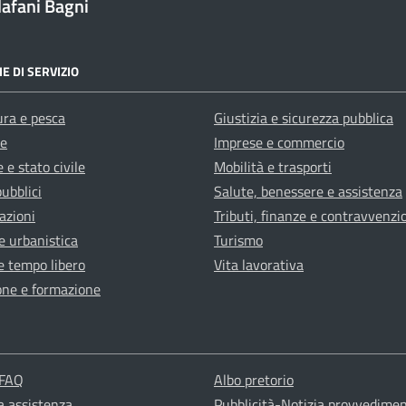
afani Bagni
E DI SERVIZIO
ura e pesca
Giustizia e sicurezza pubblica
e
Imprese e commercio
 e stato civile
Mobilità e trasporti
pubblici
Salute, benessere e assistenza
azioni
Tributi, finanze e contravvenzi
e urbanistica
Turismo
e tempo libero
Vita lavorativa
one e formazione
 FAQ
Albo pretorio
a assistenza
Pubblicità-Notizia provvediment