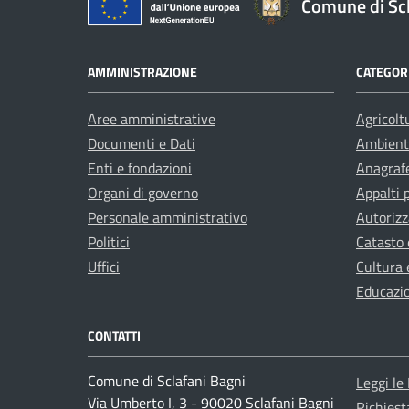
Comune di Scl
AMMINISTRAZIONE
CATEGORI
Aree amministrative
Agricolt
Documenti e Dati
Ambient
Enti e fondazioni
Anagrafe
Organi di governo
Appalti 
Personale amministrativo
Autorizz
Politici
Catasto 
Uffici
Cultura 
Educazi
CONTATTI
Comune di Sclafani Bagni
Leggi le
Via Umberto I, 3 - 90020 Sclafani Bagni
Richiest