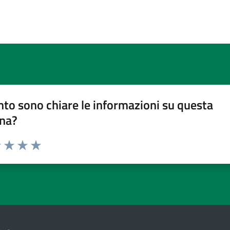
to sono chiare le informazioni su questa
na?
1 stelle su 5
uta 2 stelle su 5
Valuta 3 stelle su 5
Valuta 4 stelle su 5
Valuta 5 stelle su 5