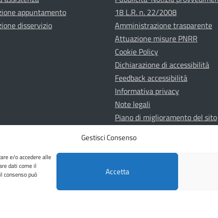
zione appuntamento
18 L.R. n. 22/2008
ione disservizio
Amministrazione trasparente
Attuazione misure PNRR
Cookie Policy
Dichiarazione di accessibilità
Feedback accessibilità
Informativa privacy
Note legali
Piano di miglioramento del sito
Whistleblowing
Gestisci Consenso
zare e/o accedere alle
are dati come il
Accetta
 il consenso può
Una realizzazione Horsa Link S.r.l.