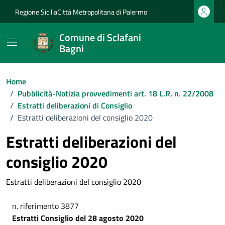
Vai ai contenuti
Vai al footer
Regione Sicilia
Città Metropolitana di Palermo
Comune di Sclafani
Bagni
Home
/
Pubblicità-Notizia provvedimenti art. 18 L.R. n. 22/2008
/
Estratti deliberazioni di Consiglio
/
Estratti deliberazioni del consiglio 2020
Estratti deliberazioni del
consiglio 2020
Estratti deliberazioni del consiglio 2020
n. riferimento 3877
Estratti Consiglio del 28 agosto 2020