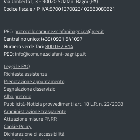
Via Umberto I, 3 - 90020 Sclafani Bagni (PA)
Codice fiscale / P. IVA:87001270823/ 02583080821
PEC:
protocollo.comune.sclafanibagni.pa@pec.it
Centralino unico: (+39) 0921 541097
Numero verde Tari:
800 032 814
PEO:
info@comune.sclafani-bagni.pa.it
Leggi le FAQ
Richiesta assistenza
Prenotazione appuntamento
Segnalazione disservizio
Albo pretorio
Pubblicità-Notizia provvedimenti art. 18 L.R. n. 22/2008
Amministrazione trasparente
Attuazione misure PNRR
Cookie Policy
Dichiarazione di accessibilità