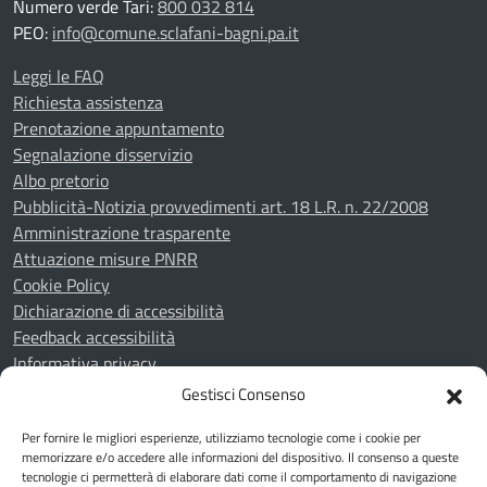
Numero verde Tari:
800 032 814
PEO:
info@comune.sclafani-bagni.pa.it
Leggi le FAQ
Richiesta assistenza
Prenotazione appuntamento
Segnalazione disservizio
Albo pretorio
Pubblicità-Notizia provvedimenti art. 18 L.R. n. 22/2008
Amministrazione trasparente
Attuazione misure PNRR
Cookie Policy
Dichiarazione di accessibilità
Feedback accessibilità
Informativa privacy
Note legali
Gestisci Consenso
Piano di miglioramento del sito
Per fornire le migliori esperienze, utilizziamo tecnologie come i cookie per
Whistleblowing
memorizzare e/o accedere alle informazioni del dispositivo. Il consenso a queste
tecnologie ci permetterà di elaborare dati come il comportamento di navigazione