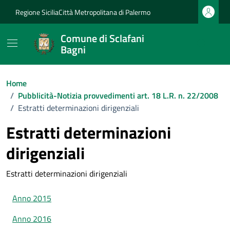
Vai ai contenuti
Vai al footer
Regione Sicilia
Città Metropolitana di Palermo
Comune di Sclafani
Bagni
Home
/
Pubblicità-Notizia provvedimenti art. 18 L.R. n. 22/2008
/
Estratti determinazioni dirigenziali
Estratti determinazioni
dirigenziali
Estratti determinazioni dirigenziali
Anno 2015
Anno 2016