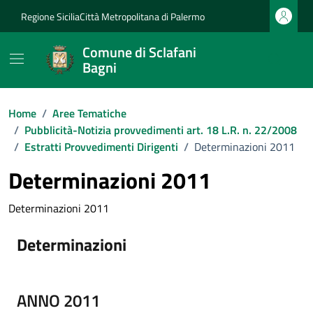
Vai ai contenuti
Vai al footer
Regione Sicilia
Città Metropolitana di Palermo
Comune di Sclafani
Bagni
Home
/
Aree Tematiche
/
Pubblicità-Notizia provvedimenti art. 18 L.R. n. 22/2008
/
Estratti Provvedimenti Dirigenti
/
Determinazioni 2011
Determinazioni 2011
Determinazioni 2011
Determinazioni
ANNO 2011