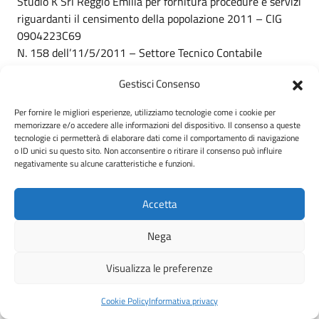
Studio K Srl Reggio Emilia per fornitura procedure e servizi
riguardanti il censimento della popolazione 2011 – CIG
0904223C69
N. 158 dell’11/5/2011 – Settore Tecnico Contabile
Noleggio software tributi – liquidazione fattura CIG
Gestisci Consenso
1235557DE0
N. 159 del 13/5/2011 – Settore Urbanistica e Territorio
Per fornire le migliori esperienze, utilizziamo tecnologie come i cookie per
Nomina componenti squadra del fuoco – anno 2011
memorizzare e/o accedere alle informazioni del dispositivo. Il consenso a queste
N. 160 del 13/5/2011 – Settore Tecnico Manutentivo
tecnologie ci permetterà di elaborare dati come il comportamento di navigazione
o ID unici su questo sito. Non acconsentire o ritirare il consenso può influire
Concessione utenza acqua potabile alla sig.ra. Gargano
negativamente su alcune caratteristiche e funzioni.
Concetta
N. 161 del 13/5/2011 – Settore Amministrativo
Accetta
Liquidazione in favore della Extra Media srl. di Palermo per
la gestione del sito Internet sul Comune di Sclafani Bagni
Nega
– periodo 2/3/2011 – 1/3/2012 – CIG 1278443C86
N. 162 del 16/5/2011 – Settore Amministrativo
Visualizza le preferenze
Liquidazione compenso e rimborso spese di viaggio al
revisore dei conti dr. Bannò Maria periodo 20/12/2010 –
Cookie Policy
Informativa privacy
31/12/2010