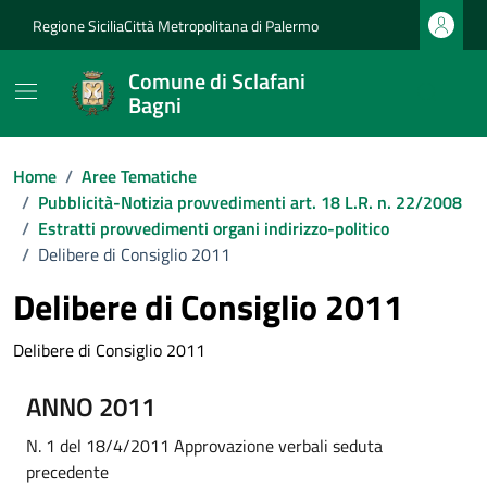
Vai ai contenuti
Vai al footer
Regione Sicilia
Città Metropolitana di Palermo
Comune di Sclafani
Bagni
Home
/
Aree Tematiche
/
Pubblicità-Notizia provvedimenti art. 18 L.R. n. 22/2008
/
Estratti provvedimenti organi indirizzo-politico
/
Delibere di Consiglio 2011
Delibere di Consiglio 2011
Delibere di Consiglio 2011
ANNO 2011
N. 1 del 18/4/2011 Approvazione verbali seduta
precedente