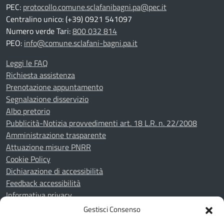
PEC:
protocollo.comune.sclafanibagni.pa@pec.it
Centralino unico: (+39) 0921 541097
Numero verde Tari:
800 032 814
PEO:
info@comune.sclafani-bagni.pa.it
Leggi le FAQ
Richiesta assistenza
Prenotazione appuntamento
Segnalazione disservizio
Albo pretorio
Pubblicità-Notizia provvedimenti art. 18 L.R. n. 22/2008
Amministrazione trasparente
Attuazione misure PNRR
Cookie Policy
Dichiarazione di accessibilità
Feedback accessibilità
Informativa privacy
Note legali
Gestisci Consenso
Piano di miglioramento del sito