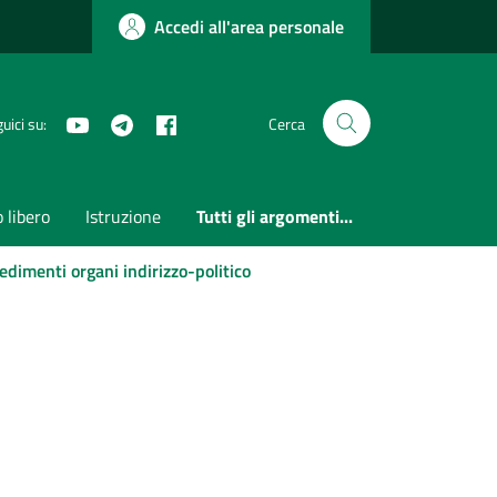
Accedi all'area personale
Youtube
Telegram
Facebook
uici su:
Cerca
 libero
Istruzione
Tutti gli argomenti...
edimenti organi indirizzo-politico