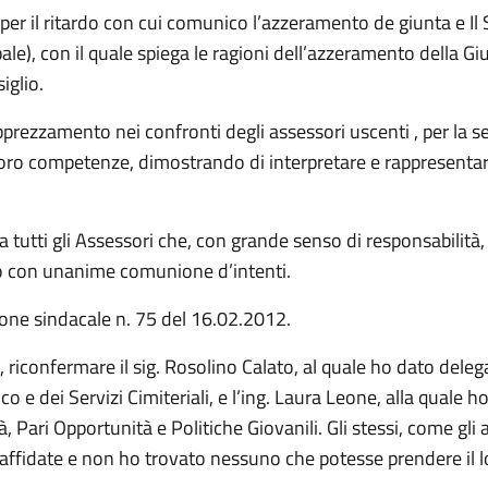
 per il ritardo con cui comunico l’azzeramento de giunta e Il 
ale), con il quale spiega le ragioni dell’azzeramento della Giu
iglio.
zzamento nei confronti degli assessori uscenti , per la sensi
loro competenze, dimostrando di interpretare e rappresentar
utti gli Assessori che, con grande senso di responsabilità, 
to con unanime comunione d’intenti.
ione sindacale n. 75 del 16.02.2012.
 riconfermare il sig. Rosolino Calato, al quale ho dato delega 
e dei Servizi Cimiteriali, e l’ing. Laura Leone, alla quale ho
tà, Pari Opportunità e Politiche Giovanili. Gli stessi, come gl
ffidate e non ho trovato nessuno che potesse prendere il l