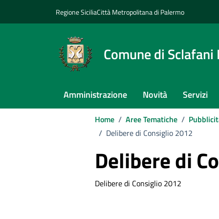
Vai ai contenuti
Vai al footer
Regione Sicilia
Città Metropolitana di Palermo
Comune di Sclafani
Amministrazione
Novità
Servizi
Home
/
Aree Tematiche
/
Pubblici
/
Delibere di Consiglio 2012
Delibere di C
Delibere di Consiglio 2012