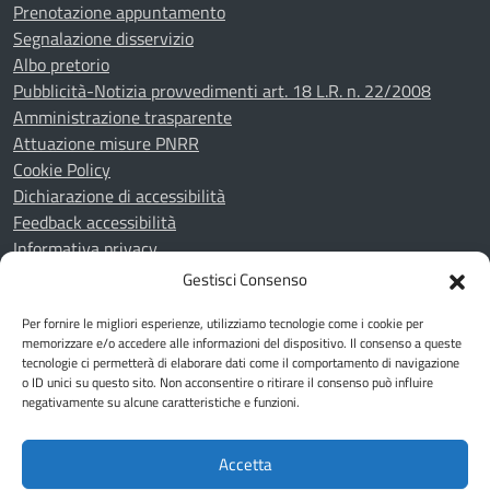
Prenotazione appuntamento
Segnalazione disservizio
Albo pretorio
Pubblicità-Notizia provvedimenti art. 18 L.R. n. 22/2008
Amministrazione trasparente
Attuazione misure PNRR
Cookie Policy
Dichiarazione di accessibilità
Feedback accessibilità
Informativa privacy
Note legali
Gestisci Consenso
Piano di miglioramento del sito
Per fornire le migliori esperienze, utilizziamo tecnologie come i cookie per
Whistleblowing
memorizzare e/o accedere alle informazioni del dispositivo. Il consenso a queste
tecnologie ci permetterà di elaborare dati come il comportamento di navigazione
o ID unici su questo sito. Non acconsentire o ritirare il consenso può influire
SEGUICI SU
negativamente su alcune caratteristiche e funzioni.
Youtube
Telegram
Facebook
Accetta