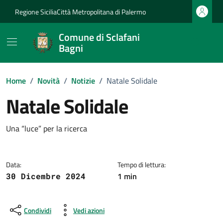
Vai ai contenuti
Vai al footer
Regione Sicilia
Città Metropolitana di Palermo
Comune di Sclafani
Bagni
Home
/
Novità
/
Notizie
/
Natale Solidale
Natale Solidale
Dettagli della notizia
Una “luce” per la ricerca
Data:
Tempo di lettura:
1 min
30 Dicembre 2024
Condividi
Vedi azioni