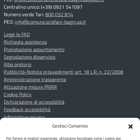
Centralino unico: (+39) 0921 541097
Numero verde Tari:
800 032 814
PEO:
info@comune.sclafani-bagni.pa.it
Leggi le FAQ
Richiesta assistenza
Prenotazione appuntamento
Segnalazione disservizio
Albo pretorio
Pubblicità-Notizia provvedimenti art. 18 L.R. n. 22/2008
Amministrazione trasparente
Attuazione misure PNRR
Cookie Policy
Dichiarazione di accessibilità
Feedback accessibilità
Informativa privacy
Note legali
Gestisci Consenso
Piano di miglioramento del sito
Per fornire le migliori esperienze, utilizziamo tecnologie come i cookie per
Whistleblowing