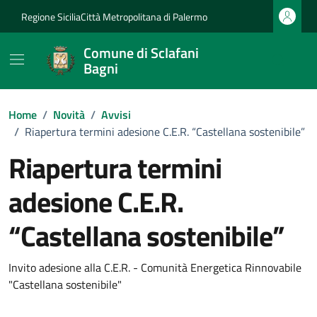
Vai ai contenuti
Vai al footer
Regione Sicilia
Città Metropolitana di Palermo
Comune di Sclafani
Bagni
Home
/
Novità
/
Avvisi
/
Riapertura termini adesione C.E.R. “Castellana sostenibile”
Riapertura termini
adesione C.E.R.
“Castellana sostenibile”
Dettagli della notizia
Invito adesione alla C.E.R. - Comunità Energetica Rinnovabile
"Castellana sostenibile"