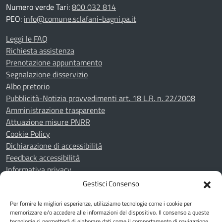
Numero verde Tari:
800 032 814
PEO:
info@comune.sclafani-bagni.pa.it
Leggi le FAQ
Richiesta assistenza
Prenotazione appuntamento
Segnalazione disservizio
Albo pretorio
Pubblicità-Notizia provvedimenti art. 18 L.R. n. 22/2008
Amministrazione trasparente
Attuazione misure PNRR
Cookie Policy
Dichiarazione di accessibilità
Feedback accessibilità
Informativa privacy
Note legali
Gestisci Consenso
Piano di miglioramento del sito
Per fornire le migliori esperienze, utilizziamo tecnologie come i cookie per
Whistleblowing
memorizzare e/o accedere alle informazioni del dispositivo. Il consenso a queste
tecnologie ci permetterà di elaborare dati come il comportamento di navigazione