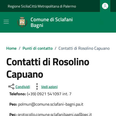
Vai ai contenuti
Vai al footer
Regione Sicilia
Città Metropolitana di Palermo
Comune di Sclafani
Bagni
Home
/
Punti di contatto
/
Contatti di Rosolino Capuano
Contatti di Rosolino
Capuano
Condividi
Vedi azioni
Telefono:
(+39) 0921 541097 int. 7
Peo:
polmun@comune.sclafani-bagni.pa.it
Pec:
protocollo.comune.sclafanibagni.pa@pec.it