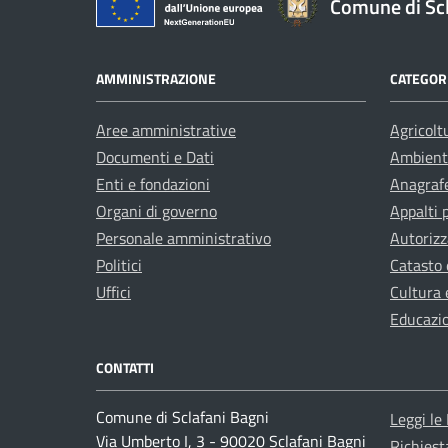
Comune di Scl
AMMINISTRAZIONE
CATEGORI
Aree amministrative
Agricolt
Documenti e Dati
Ambient
Enti e fondazioni
Anagrafe
Organi di governo
Appalti 
Personale amministrativo
Autorizz
Politici
Catasto 
Uffici
Cultura 
Educazi
CONTATTI
Comune di Sclafani Bagni
Leggi le
Via Umberto I, 3 - 90020 Sclafani Bagni
Richiest