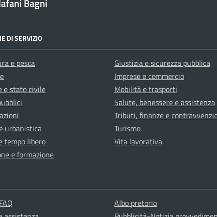
afani Bagni
E DI SERVIZIO
ura e pesca
Giustizia e sicurezza pubblica
e
Imprese e commercio
 e stato civile
Mobilità e trasporti
pubblici
Salute, benessere e assistenza
azioni
Tributi, finanze e contravvenzi
e urbanistica
Turismo
e tempo libero
Vita lavorativa
one e formazione
 FAQ
Albo pretorio
a assistenza
Pubblicità-Notizia provvediment