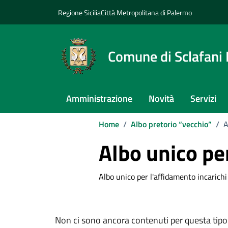
Vai ai contenuti
Vai al footer
Regione Sicilia
Città Metropolitana di Palermo
Comune di Sclafani
Amministrazione
Novità
Servizi
Home
/
Albo pretorio “vecchio”
/
A
Albo unico per
Albo unico per l'affidamento incarichi
Non ci sono ancora contenuti per questa tipo