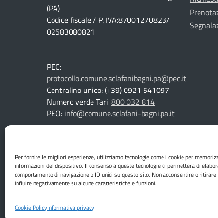
(PA)
Prenota
Codice fiscale / P. IVA:87001270823/
Segnalaz
02583080821
PEC:
protocollo.comune.sclafanibagni.pa@pec.it
Centralino unico: (+39) 0921 541097
Numero verde Tari:
800 032 814
PEO:
info@comune.sclafani-bagni.pa.it
Per fornire le migliori esperienze, utilizziamo tecnologie come i cookie per memoriz
Mappa del sito
informazioni del dispositivo. Il consenso a queste tecnologie ci permetterà di elabor
comportamento di navigazione o ID unici su questo sito. Non acconsentire o ritirare
influire negativamente su alcune caratteristiche e funzioni.
Cookie Policy
Informativa privacy