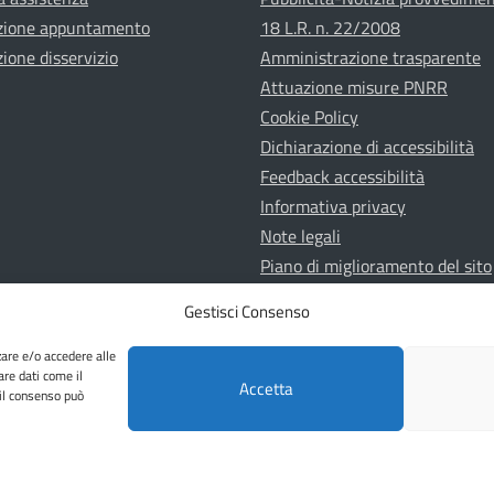
zione appuntamento
18 L.R. n. 22/2008
ione disservizio
Amministrazione trasparente
Attuazione misure PNRR
Cookie Policy
Dichiarazione di accessibilità
Feedback accessibilità
Informativa privacy
Note legali
Piano di miglioramento del sito
Whistleblowing
Gestisci Consenso
zare e/o accedere alle
are dati come il
Accetta
 il consenso può
Una realizzazione Horsa Link S.r.l.