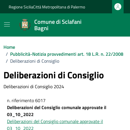
Vai ai contenuti
Vai al footer
Regione Sicilia
Città Metropolitana di Palermo
Comune di Sclafani
Bagni
Home
/
Pubblicità-Notizia provvedimenti art. 18 L.R. n. 22/2008
/
Deliberazioni di Consiglio
Deliberazioni di Consiglio
Deliberazioni di Consiglio 2024
n. riferimento 6017
Deliberazioni del Consiglio comunale approvate il
03_10_2022
Deliberazioni del Consiglio comunale approvate il
03_10_2022