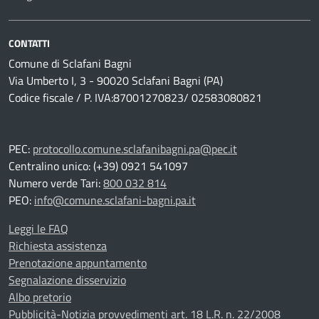
CONTATTI
Comune di Sclafani Bagni
Via Umberto I, 3 - 90020 Sclafani Bagni (PA)
Codice fiscale / P. IVA:87001270823/ 02583080821
PEC:
protocollo.comune.sclafanibagni.pa@pec.it
Centralino unico: (+39) 0921 541097
Numero verde Tari:
800 032 814
PEO:
info@comune.sclafani-bagni.pa.it
Leggi le FAQ
Richiesta assistenza
Prenotazione appuntamento
Segnalazione disservizio
Albo pretorio
Pubblicità-Notizia provvedimenti art. 18 L.R. n. 22/2008