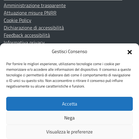
Amministrazione trasparente
Attuazione misure PNRR
Cookie Policy
Dichiarazione di accessibilità
Feedback accessibilità
Informativa privacy
Note legali
Gestisci Consenso
Piano di miglioramento del sito
Per fornire le migliori esperienze, utilizziamo tecnologie come i cookie per
Whistleblowing
memorizzare e/o accedere alle informazioni del dispositivo. Il consenso a queste
tecnologie ci permetterà di elaborare dati come il comportamento di navigazione
o ID unici su questo sito. Non acconsentire o ritirare il consenso può influire
SEGUICI SU
negativamente su alcune caratteristiche e funzioni.
Youtube
Telegram
Facebook
Accetta
Mappa del sito
Nega
Visualizza le preferenze