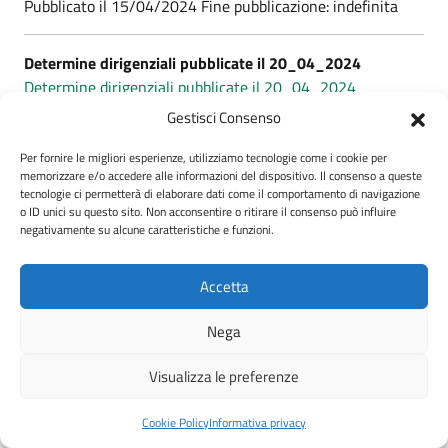
Pubblicato il 15/04/2024 Fine pubblicazione: indefinita
Determine dirigenziali pubblicate il 20_04_2024
Determine dirigenziali pubblicate il 20_04_2024
Pubblicato il 22/04/2024 Fine pubblicazione: indefinita
Gestisci Consenso
Per fornire le migliori esperienze, utilizziamo tecnologie come i cookie per
Determine dirigenziali pubblicate il 04_05_2024
memorizzare e/o accedere alle informazioni del dispositivo. Il consenso a queste
Determine dirigenziali pubblicate il 04_05_2024
tecnologie ci permetterà di elaborare dati come il comportamento di navigazione
o ID unici su questo sito. Non acconsentire o ritirare il consenso può influire
Pubblicato il 06/05/2024 Fine pubblicazione: indefinita
negativamente su alcune caratteristiche e funzioni.
Determine dirigenziali pubblicate il 10_05_2024
Accetta
Determine dirigenziali pubblicate il 10_05_2024
Pubblicato il 13/05/2024 Fine pubblicazione: indefinita
Nega
Visualizza le preferenze
Determine dirigenziali pubblicate il 18_05_2024
Determine dirigenziali pubblicate il 18_05_2024
Cookie Policy
Informativa privacy
Pubblicato il 20/05/2024 Fine pubblicazione: indefinita