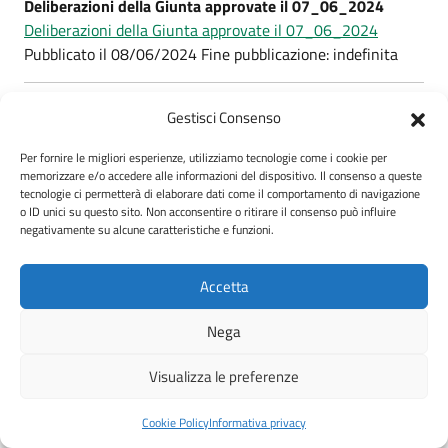
Deliberazioni della Giunta approvate il 07_06_2024
Deliberazioni della Giunta approvate il 07_06_2024
Pubblicato il 08/06/2024 Fine pubblicazione: indefinita
Deliberazioni della Giunta approvate il 19_06_2024
Gestisci Consenso
Deliberazioni della Giunta approvate il 19_06_2024
Pubblicato il 21/06/2024 Fine pubblicazione: indefinita
Per fornire le migliori esperienze, utilizziamo tecnologie come i cookie per
memorizzare e/o accedere alle informazioni del dispositivo. Il consenso a queste
tecnologie ci permetterà di elaborare dati come il comportamento di navigazione
o ID unici su questo sito. Non acconsentire o ritirare il consenso può influire
Deliberazioni della Giunta approvate il 21_06_2024
negativamente su alcune caratteristiche e funzioni.
Deliberazioni della Giunta approvate il 21_06_2024
Pubblicato il 25/06/2024 Fine pubblicazione: indefinita
Accetta
Deliberazioni della Giunta approvate il 29_06_2024
Nega
Deliberazioni della Giunta pubblicate il 29_06_2024
Pubblicato il 01/07/2024 Fine pubblicazione: indefinita
Visualizza le preferenze
Cookie Policy
Informativa privacy
Deliberazioni della Giunta approvate il 05_07_2024