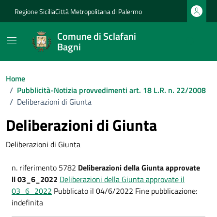
Vai ai contenuti
Vai al footer
Regione Sicilia
Città Metropolitana di Palermo
Comune di Sclafani
Bagni
Home
/
Pubblicità-Notizia provvedimenti art. 18 L.R. n. 22/2008
/
Deliberazioni di Giunta
Deliberazioni di Giunta
Deliberazioni di Giunta
n. riferimento 5782
Deliberazioni della Giunta approvate
il 03_6_2022
Deliberazioni della Giunta approvate il
03_6_2022
Pubblicato il 04/6/2022 Fine pubblicazione:
indefinita